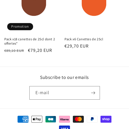
Promotion
Pack x18 canettes de 25cl dont 2
Pack x6 Canettes de 25cl
offertes*
Prix
€29,70 EUR
Prix
Prix
€79,20 EUR
€89,10 EUR
habituel
habituel
promotionnel
Subscribe to our emails
E-mail
Moyens
de