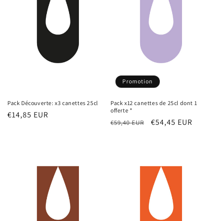
t
i
o
n
:
Promotion
Pack Découverte: x3 canettes 25cl
Pack x12 canettes de 25cl dont 1
offerte *
Prix
€14,85 EUR
Prix
Prix
€54,45 EUR
€59,40 EUR
habituel
habituel
promotionnel