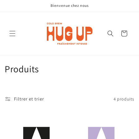
et
Bienvenue chez nous
passer
au
contenu
Panier
C
Produits
o
l
Filtrer et trier
4 produits
l
e
c